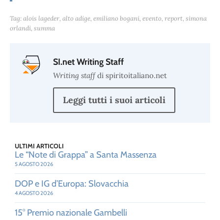
Tag:
alois lageder
,
alto adige
,
emiliano bogani
,
evento
,
report
,
simona
orlandi
,
summa
SI.net Writing Staff
Writing staff
di spiritoitaliano.net
Leggi tutti i suoi articoli
ULTIMI ARTICOLI
Le “Note di Grappa” a Santa Massenza
5 AGOSTO 2026
DOP e IG d’Europa: Slovacchia
4 AGOSTO 2026
15° Premio nazionale Gambelli