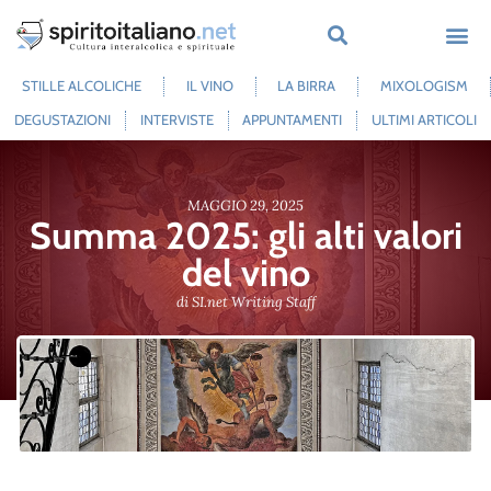
CHI SI
SPIRITO NEL 
SPIRITO
SPIRITO 
STILLE ALCOLICHE
IL VINO
LA BIRRA
MIXOLOGISM
DEGUSTAZIONI
INTERVISTE
APPUNTAMENTI
ULTIMI ARTICOLI
MAGGIO 29, 2025
Summa 2025: gli alti valori
del vino
di
SI.net Writing Staff