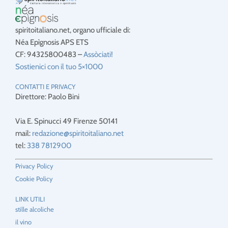
spiritoitaliano.net, organo ufficiale di:
Néa Epìgnosis APS ETS
CF: 94325800483 –
Assòciati!
Sostienici con il tuo 5×1000
CONTATTI E PRIVACY
Direttore: Paolo Bini
Via E. Spinucci 49 Firenze 50141
mail:
redazione@spiritoitaliano.net
tel:
338 7812900
Privacy Policy
Cookie Policy
LINK UTILI
stille alcoliche
il vino