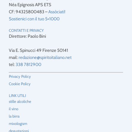
Néa Epìgnosis APS ETS
CF: 94325800483 –
Assòciati!
Sostienici con il tuo 5×1000
CONTATTI E PRIVACY
Direttore: Paolo Bini
Via E. Spinucci 49 Firenze 50141
mail:
redazione@spiritoitaliano.net
tel:
338 7812900
Privacy Policy
Cookie Policy
LINK UTILI
stille alcoliche
il vino
la birra
mixologism
degustazioni