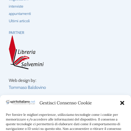
interviste
appuntamenti
Ultimi articoli
PARTNER
Web design by:
Tommaso Baldovino
Gestisci Consenso Cookie
Per fornire le migliori esperienze, utilizziamo tecnologie come i cookie per
TAG
memorizzare e/o accedere alle informazioni del dispositivo. Il consenso a
queste tecnologie ci permetterà di elaborare dati come il comportamento di
2022
2021
birra
blog
2023
alcol
anag
assodistil
brandy
chianti classico
navigazione o ID unici su questo sito. Non acconsentire o ritirare il consenso